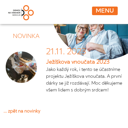
MENU
NOVINKA
21.11. 2023
Ježíškova vnoučata 2023
Jako každý rok, i tento se účastníme
projektu Ježíškova vnoučata. A první
dárky se již rozdávají. Moc děkujeme
všem lidem s dobrým srdcem!
... zpět na novinky