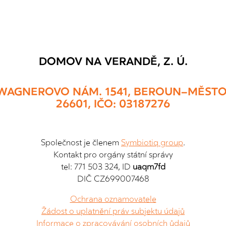
DOMOV NA VERANDĚ, Z. Ú.
WAGNEROVO NÁM. 1541, BEROUN–MĚSTO
26601, IČO: 03187276
Společnost je členem
Symbiotiq group
.
Kontakt pro orgány státní správy
tel: 771 503 324, ID
uaqm7fd
DIČ CZ699007468
Ochrana oznamovatele
Žádost o uplatnění práv subjektu údajů
Informace o zpracovávání osobních ůdajů